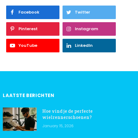
Facebook
Twitter
Pinterest
Instagram
YouTube
LinkedIn
LAATSTE BERICHTEN
Hoe vind je de perfecte
wielrennerschoenen?
January 15, 2026